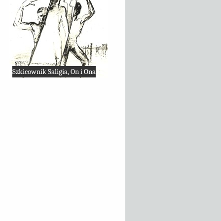
Szkicownik Saligia, On i Ona